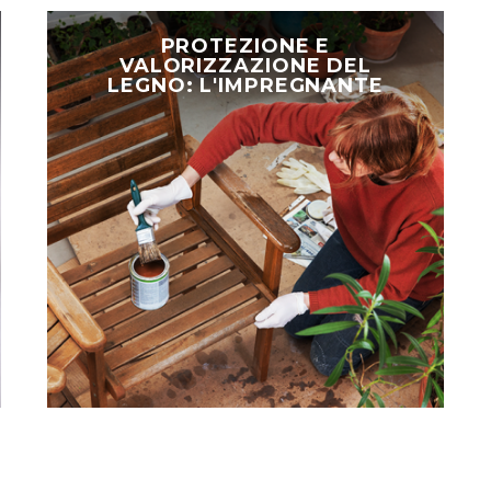
Protezione
e
PROTEZIONE E
valorizzazione
VALORIZZAZIONE DEL
LEGNO: L'IMPREGNANTE
del
legno:
l'impregnante