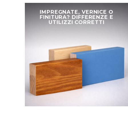
Impregnate,
Vernice
IMPREGNATE, VERNICE O
o
FINITURA? DIFFERENZE E
UTILIZZI CORRETTI
Finitura?
Differenze
e
utilizzi
corretti