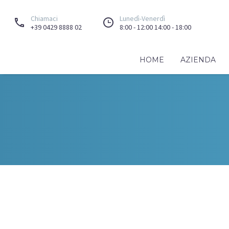
Chiamaci
Lunedì-Venerdì




+39 0429 8888 02
8:00 - 12:00 14:00 - 18:00
HOME
AZIENDA