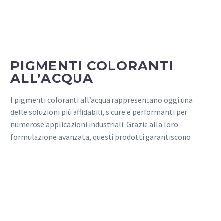
PIGMENTI COLORANTI
ALL’ACQUA
I pigmenti coloranti all’acqua rappresentano oggi una
delle soluzioni più affidabili, sicure e performanti per
numerose applicazioni industriali. Grazie alla loro
formulazione avanzata, questi prodotti garantiscono
un’eccellente resa cromatica e un approccio sostenibile,
ideale per aziende che desiderano coniugare qualità,
rispetto dell’ambiente e continuità produttiva. Inoltre, la
loro struttura chimica consente un utilizzo versatile,
facilitando la creazione di tinte precise e stabili nel tempo.